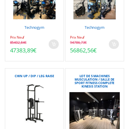
Technogym
Technogym
Prix Neuf
Prix Neuf
85402,84
€
94786,73
€
Le prix initial était : 85402,84€.
Le prix actuel est : 47383,89€.
Le prix initial était : 9
Le prix actuel est : 568
47383,89
€
56862,56
€
CHIN UP / DIP / LEG RAISE
LOT DE 5 MACHINES
MUSCULATION / SALLE DE
SPORT FITNESS COMPLETE
KINESIS STATION