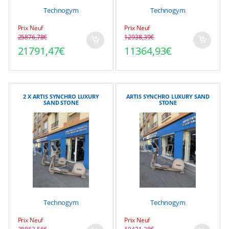
Technogym
Technogym
Prix Neuf
Prix Neuf
25876,78
€
12938,39
€
Le prix initial était : 25876,78€.
Le prix actuel est : 21791,47€.
Le prix initial était : 1
Le prix actuel est : 113
21791,47
€
11364,93
€
2 X ARTIS SYNCHRO LUXURY
ARTIS SYNCHRO LUXURY SAND
SAND STONE
STONE
Technogym
Technogym
Prix Neuf
Prix Neuf