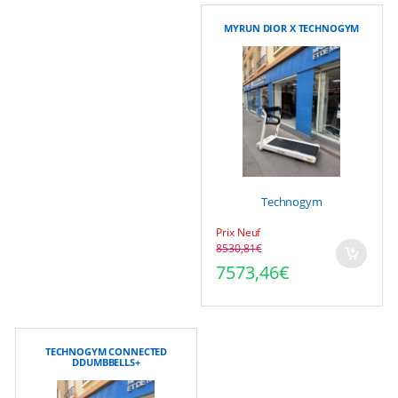
MYRUN DIOR X TECHNOGYM
Technogym
Prix Neuf
8530,81
€
Le prix initial était : 85
Le prix actuel est : 757
7573,46
€
TECHNOGYM CONNECTED
DDUMBBELLS+