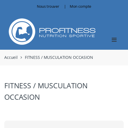
Skip
Skip
Nous trouver
Mon compte
to
to
navigation
content
Accueil
FITNESS / MUSCULATION OCCASION
FITNESS / MUSCULATION
OCCASION