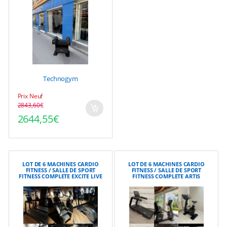
Technogym
Prix Neuf
2843,60
€
Le prix initial était : 2843,60€.
Le prix actuel est : 2644,55€.
2644,55
€
LOT DE 6 MACHINES CARDIO
LOT DE 6 MACHINES CARDIO
FITNESS / SALLE DE SPORT
FITNESS / SALLE DE SPORT
FITNESS COMPLETE EXCITE LIVE
FITNESS COMPLETE ARTIS