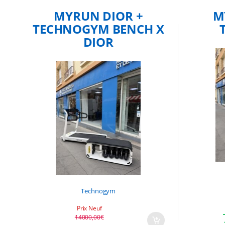
MYRUN DIOR +
M
TECHNOGYM BENCH X
DIOR
Technogym
Le prix 
Le prix 
Prix Neuf
14000,00
€
Le prix initial était : 14000,00€.
Le prix actuel est : 10990,00€.