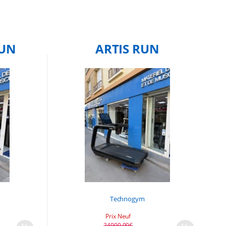
RUN
ARTIS RUN
Technogym
Prix Neuf
24000,00
€