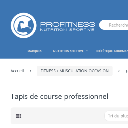
Skip
Skip
to
to
navigation
content
Search
for:
MARQUES
NUTRITION SPORTIVE
DIÉTÉTIQUE GOURMA
Accueil
FITNESS / MUSCULATION OCCASION
T
Tapis de course professionnel