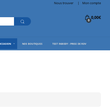
Nous trouver
Mon compte
0,00
€
0
OCCASION
NOS BOUTIQUES
TEST INBODY : PRISE DE RDV