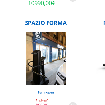
10990,00
€
SPAZIO FORMA
Technogym
Prix Neuf
3990,00
€