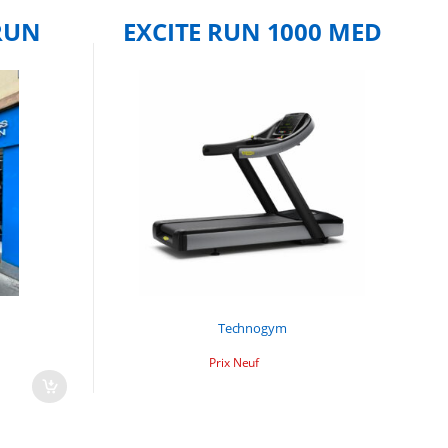
RUN
EXCITE RUN 1000 MED
Technogym
Prix Neuf
11500,00€.
00,00€.