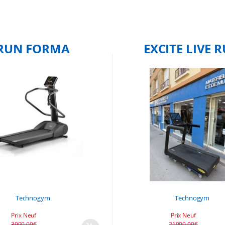
RUN FORMA
EXCITE LIVE 
Technogym
Technogym
Prix Neuf
Prix Neuf
3990,00
€
21000,00
€