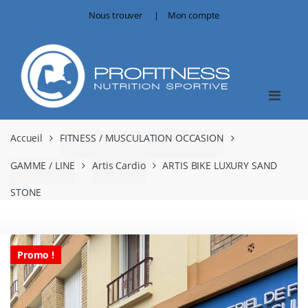
Skip
Skip
Nous trouver
Mon compte
to
to
navigation
content
Accueil
FITNESS / MUSCULATION OCCASION
GAMME / LINE
Artis Cardio
ARTIS BIKE LUXURY SAND
STONE
Promo !