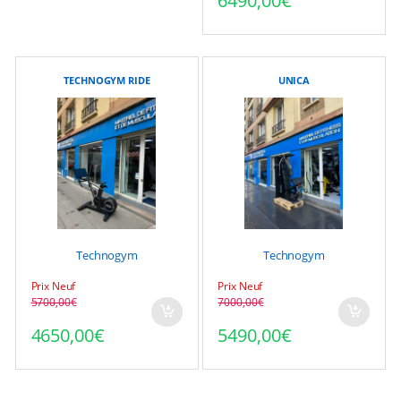
6490,00
€
TECHNOGYM RIDE
UNICA
Technogym
Technogym
Prix Neuf
Prix Neuf
5700,00
€
7000,00
€
Le prix initial était : 5700,00€.
Le prix actuel est : 4650,00€.
Le prix initial était : 70
Le prix actuel est : 549
4650,00
€
5490,00
€