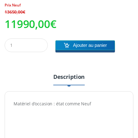
Prix Neuf
Le
Le
13650,00
€
11990,00
€
prix
prix
initial
actuel
Ajouter au panier
était :
est :
13650,00€.
11990,00€.
Description
Matériel d’occasion : état comme Neuf