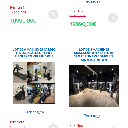
Technogym
Prix Neuf
Prix Neuf
14000,00
€
Le prix initial était : 14000,00€.
Le prix actuel est : 10990,00€.
90100,00
€
Le prix initial était : 9
Le prix actuel est : 499
10990,00
€
49990,00
€
LOT DE 6 MACHINES CARDIO
LOT DE 5 MACHINES
FITNESS / SALLE DE SPORT
MUSCULATION / SALLE DE
FITNESS COMPLETE ARTIS
SPORT FITNESS COMPLETE
KINESIS STATION
Technogym
Technogym
Prix Neuf
Prix Neuf
100000,00
€