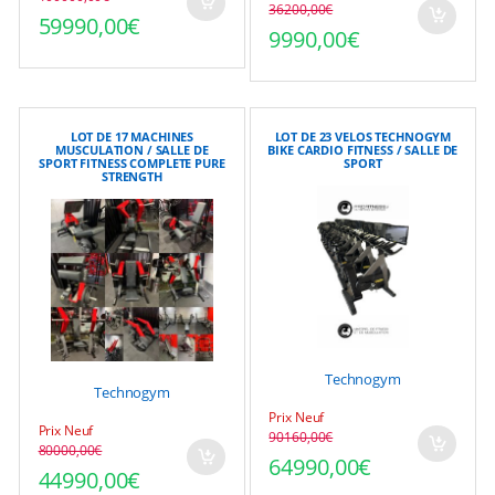
Le prix initial était : 100000,00€.
Le prix actuel est : 59990,00€.
36200,00
€
Le prix initial était : 3
Le prix actuel est : 999
59990,00
€
9990,00
€
LOT DE 17 MACHINES
LOT DE 23 VELOS TECHNOGYM
MUSCULATION / SALLE DE
BIKE CARDIO FITNESS / SALLE DE
SPORT FITNESS COMPLETE PURE
SPORT
STRENGTH
Technogym
Technogym
Prix Neuf
Prix Neuf
90160,00
€
Le prix initial était : 9
Le prix actuel est : 649
80000,00
€
Le prix initial était : 80000,00€.
Le prix actuel est : 44990,00€.
64990,00
€
44990,00
€