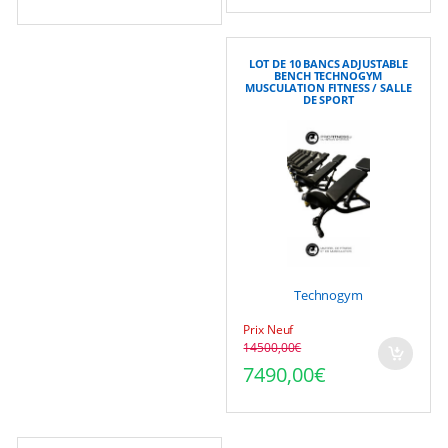
LOT DE 10 BANCS ADJUSTABLE
BENCH TECHNOGYM
MUSCULATION FITNESS / SALLE
DE SPORT
Technogym
Prix Neuf
14500,00
€
Le prix initial était : 1
Le prix actuel est : 749
7490,00
€