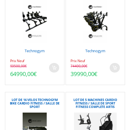
Technogym
Technogym
Prix Neuf
Prix Neuf
93500,00
€
74400,00
€
Le prix initial était : 93500,00€.
Le prix actuel est : 64990,00€.
Le prix initial était : 7
Le prix actuel est : 399
64990,00
€
39990,00
€
LOT DE 16 VELOS TECHNOGYM
LOT DE 5 MACHINES CARDIO
BIKE CARDIO FITNESS / SALLE DE
FITNESS / SALLE DE SPORT
SPORT
FITNESS COMPLETE ARTIS