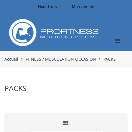
Skip
Skip
Nous trouver
Mon compte
to
to
navigation
content
Accueil
FITNESS / MUSCULATION OCCASION
PACKS
PACKS