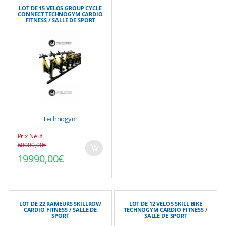
LOT DE 15 VELOS GROUP CYCLE
CONNECT TECHNOGYM CARDIO
FITNESS / SALLE DE SPORT
Technogym
Prix Neuf
60000,00
€
Le prix initial était : 60000,00€.
Le prix actuel est : 19990,00€.
19990,00
€
LOT DE 22 RAMEURS SKILLROW
LOT DE 12 VELOS SKILL BIKE
CARDIO FITNESS / SALLE DE
TECHNOGYM CARDIO FITNESS /
SPORT
SALLE DE SPORT