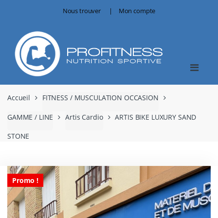
Skip
Skip
Nous trouver
Mon compte
to
to
navigation
content
Accueil
FITNESS / MUSCULATION OCCASION
GAMME / LINE
Artis Cardio
ARTIS BIKE LUXURY SAND
STONE
Promo !