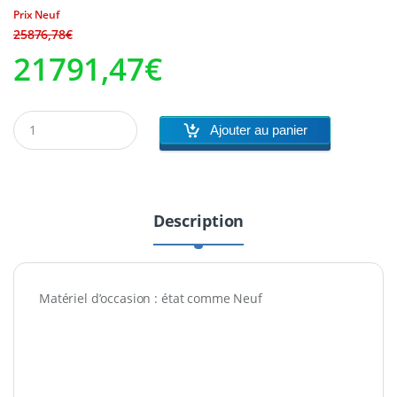
Prix Neuf
Le
Le
25876,78
€
21791,47
€
prix
prix
initial
actuel
Ajouter au panier
était :
est :
25876,78€.
21791,47€.
Description
Matériel d’occasion : état comme Neuf