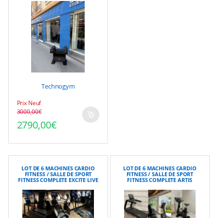
Technogym
Prix Neuf
3000,00
€
Le prix initial était : 3000,00€.
Le prix actuel est : 2790,00€.
2790,00
€
LOT DE 6 MACHINES CARDIO
LOT DE 6 MACHINES CARDIO
FITNESS / SALLE DE SPORT
FITNESS / SALLE DE SPORT
FITNESS COMPLETE EXCITE LIVE
FITNESS COMPLETE ARTIS