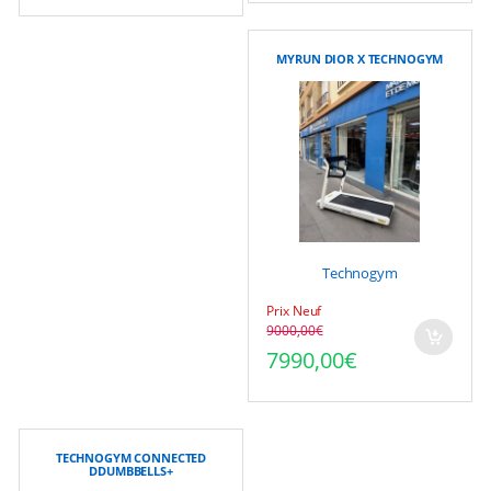
MYRUN DIOR X TECHNOGYM
Technogym
Prix Neuf
9000,00
€
Le prix initial était : 90
Le prix actuel est : 799
7990,00
€
TECHNOGYM CONNECTED
DDUMBBELLS+