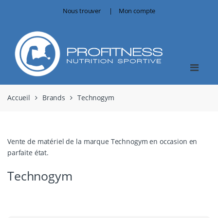
Skip
Skip
Nous trouver
Mon compte
to
to
navigation
content
Accueil
Brands
Technogym
Vente de matériel de la marque Technogym en occasion en
parfaite état.
Technogym