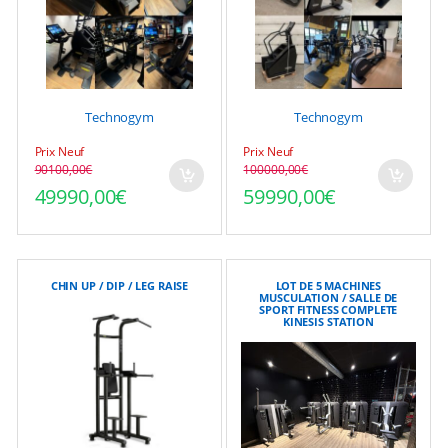
Technogym
Technogym
Prix Neuf
Prix Neuf
90100,00
€
100000,00
€
Le prix initial était : 90100,00€.
Le prix actuel est : 49990,00€.
Le prix initial était : 1
Le prix actuel est : 599
49990,00
€
59990,00
€
CHIN UP / DIP / LEG RAISE
LOT DE 5 MACHINES
MUSCULATION / SALLE DE
SPORT FITNESS COMPLETE
KINESIS STATION