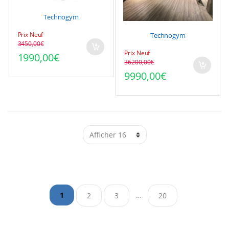
Technogym
Prix Neuf
Technogym
3450,00
€
Le prix initial était : 3450,00€.
Le prix actuel est : 1990,00€.
Prix Neuf
1990,00
€
36200,00
€
Le prix initial était : 3
Le prix actuel est : 999
9990,00
€
…
1
2
3
20