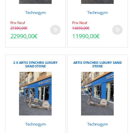
Technogym
Technogym
Prix Neuf
Prix Neuf
27300,00
€
13650,00
€
Le prix initial était : 27300,00€.
Le prix actuel est : 22990,00€.
Le prix initial était : 1
Le prix actuel est : 119
22990,00
€
11990,00
€
2 X ARTIS SYNCHRO LUXURY
ARTIS SYNCHRO LUXURY SAND
SAND STONE
STONE
Technogym
Technogym