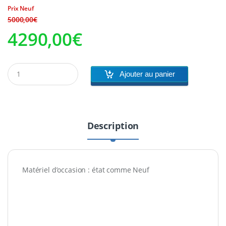
Prix Neuf
Le
Le
5000,00
€
4290,00
€
prix
prix
initial
actuel
Ajouter au panier
était :
est :
5000,00€.
4290,00€.
Description
Matériel d’occasion : état comme Neuf