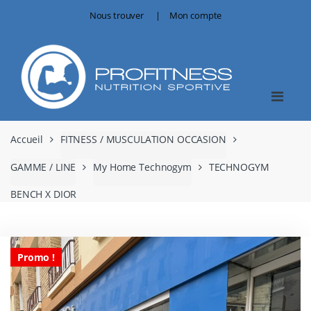
Skip
Skip
Nous trouver
Mon compte
to
to
navigation
content
Accueil
FITNESS / MUSCULATION OCCASION
GAMME / LINE
My Home Technogym
TECHNOGYM
BENCH X DIOR
Promo !