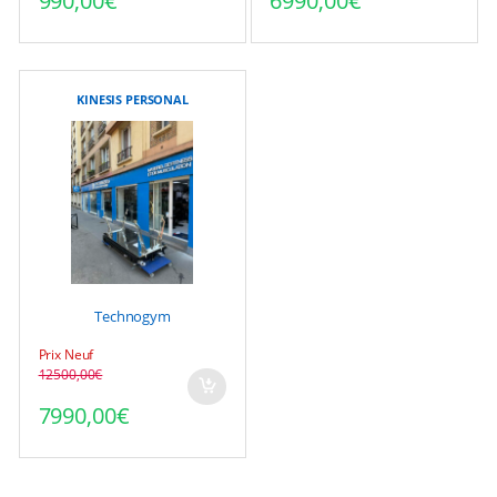
990,00
€
6990,00
€
KINESIS PERSONAL
Technogym
Prix Neuf
12500,00
€
Le prix initial était : 12500,00€.
Le prix actuel est : 7990,00€.
7990,00
€