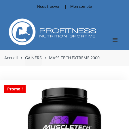
Skip
Skip
Nous trouver
Mon compte
to
to
navigation
content
Accueil
GAINERS
MASS TECH EXTREME 2000
Promo !