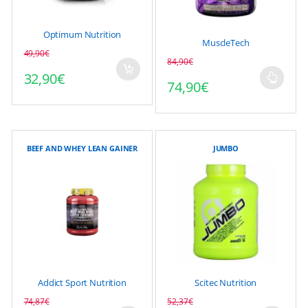
Optimum Nutrition
MuscleTech
49,90
€
Le prix initial était : 49,90€.
Le prix actuel est : 32,90€.
84,90
€
32,90
€
74,90
€
Ce
produit
a
plusieurs
variations.
BEEF AND WHEY LEAN GAINER
JUMBO
Les
options
peuvent
être
choisies
sur
la
page
Addict Sport Nutrition
Scitec Nutrition
du
74,87
€
52,37
€
produit