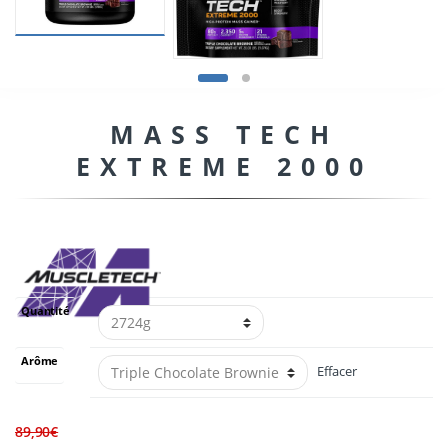
MASS TECH
EXTREME 2000
Quantité
Arôme
Effacer
Le
Le
89,90
€