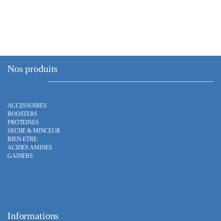
variations.
Les
options
peuvent
être
choisies
Nos produits
sur
la
page
ACCESSOIRES
du
BOOSTERS
produit
PROTEINES
SECHE & MINCEUR
BIEN-ETRE
ACIDES AMINES
GAINERS
Informations