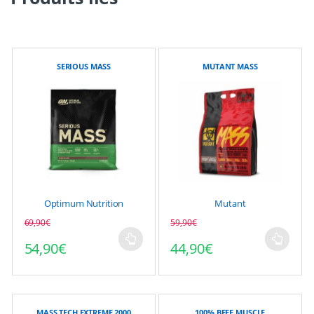
SERIOUS MASS
MUTANT MASS
Optimum Nutrition
Mutant
69,90
€
59,90
€
54,90
€
44,90
€
Ce
Ce
produit
produit
a
a
plusieurs
plusieurs
variations.
variations.
MASS TECH EXTREME 2000
100% BEEF MUSCLE