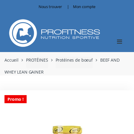
Skip
Skip
Nous trouver
Mon compte
to
to
navigation
content
Accueil
PROTÉINES
Protéines de boeuf
BEEF AND
WHEY LEAN GAINER
Promo !