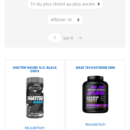
→
sur 6
SHATTER NEURO N.O. BLACK
MASS TECH EXTREME 2000
ONYX
MuscleTech
MuscleTech