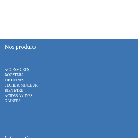
plusieurs
variations.
Les
options
peuvent
être
choisies
Nos produits
sur
la
page
ACCESSOIRES
du
BOOSTERS
produit
PROTEINES
SECHE & MINCEUR
BIEN-ETRE
ACIDES AMINES
GAINERS