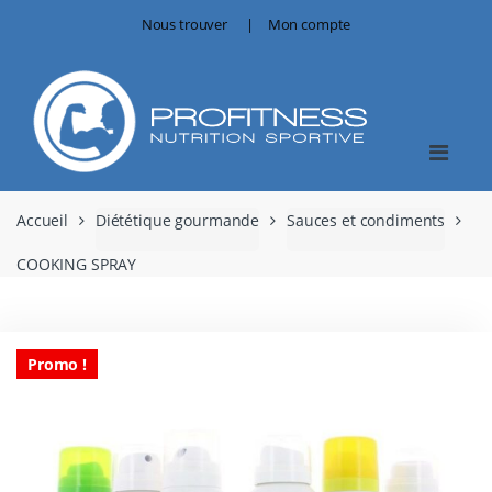
Skip
Skip
Nous trouver
Mon compte
to
to
navigation
content
Accueil
Diététique gourmande
Sauces et condiments
COOKING SPRAY
Promo !