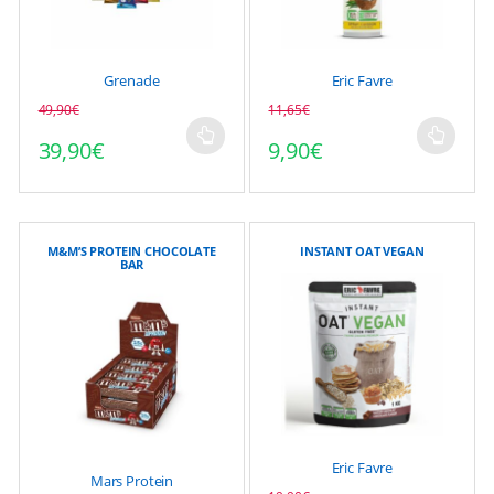
Grenade
Eric Favre
49,90
€
11,65
€
39,90
€
9,90
€
Ce
Ce
produit
produit
a
a
plusieurs
plusieurs
variations.
variations.
M&M’S PROTEIN CHOCOLATE
INSTANT OAT VEGAN
BAR
Les
Les
options
options
peuvent
peuvent
être
être
choisies
choisies
sur
sur
la
la
page
page
Eric Favre
du
du
Mars Protein