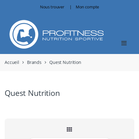
Skip
Skip
Nous trouver
Mon compte
to
to
navigation
content
Accueil
Brands
Quest Nutrition
Quest Nutrition