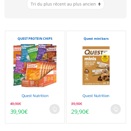
QUEST PROTEIN CHIPS
Quest mini bars
Quest Nutrition
Quest Nutrition
49,90
€
39,90
€
39,90
€
29,90
€
Ce
Ce
produit
produit
a
a