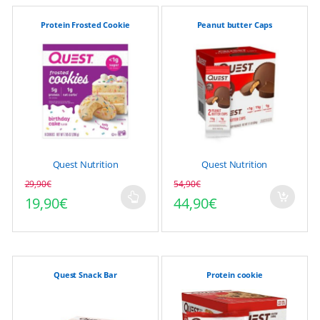
plusieurs
plusieurs
variations.
variations.
Protein Frosted Cookie
Peanut butter Caps
Les
Les
options
options
peuvent
peuvent
être
être
choisies
choisies
sur
sur
la
la
page
page
Quest Nutrition
Quest Nutrition
du
du
produit
produit
29,90
€
54,90
€
Le prix initial était : 54
Le prix actuel est : 44,
19,90
€
44,90
€
Ce
produit
a
plusieurs
variations.
Quest Snack Bar
Protein cookie
Les
options
peuvent