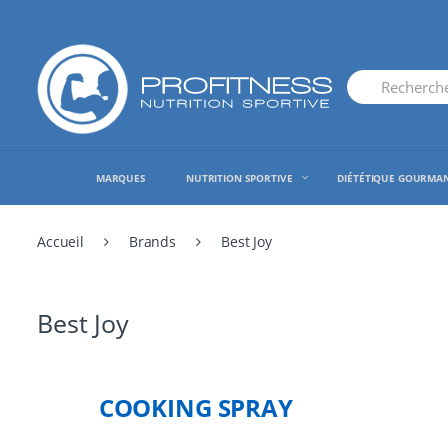
Skip
Skip
to
to
navigation
content
Search
for:
MARQUES
NUTRITION SPORTIVE
DIÉTÉTIQUE GOURMA
Accueil
Brands
Best Joy
Best Joy
COOKING SPRAY