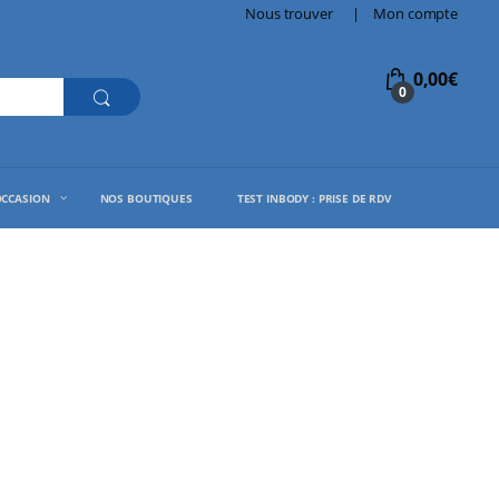
Nous trouver
Mon compte
0,00
€
0
OCCASION
NOS BOUTIQUES
TEST INBODY : PRISE DE RDV