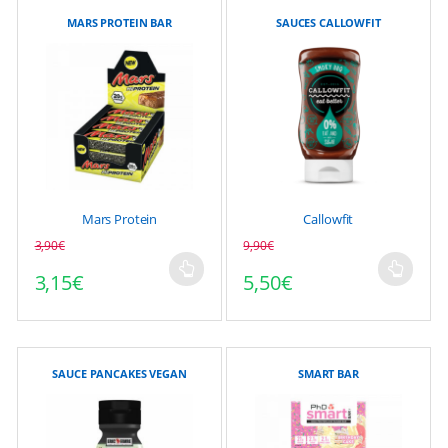
MARS PROTEIN BAR
SAUCES CALLOWFIT
Mars Protein
Callowfit
3,90
€
9,90
€
3,15
€
5,50
€
Ce
Ce
produit
produit
a
a
plusieurs
plusieurs
variations.
variations.
SAUCE PANCAKES VEGAN
SMART BAR
Les
Les
options
options
peuvent
peuvent