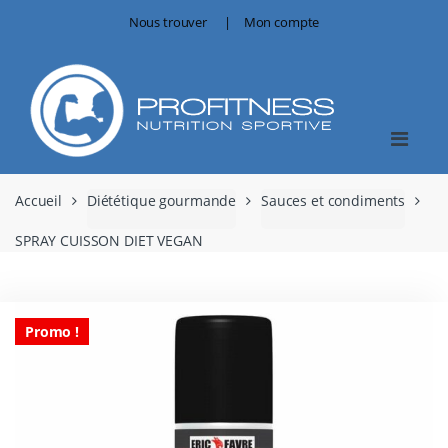
Skip
Skip
Nous trouver
Mon compte
to
to
navigation
content
Accueil
Diététique gourmande
Sauces et condiments
SPRAY CUISSON DIET VEGAN
Promo !