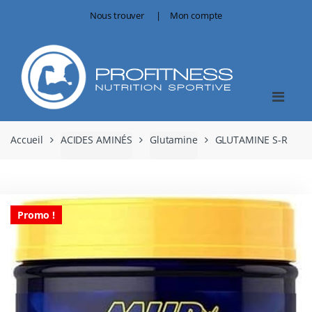
Skip
Skip
Nous trouver
Mon compte
to
to
navigation
content
Accueil
ACIDES AMINÉS
Glutamine
GLUTAMINE S-R
Promo !