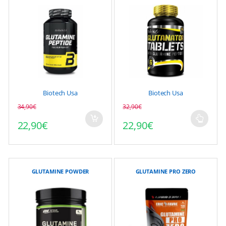
Biotech Usa
Biotech Usa
34,90
€
32,90
€
Le prix initial était : 34,90€.
Le prix actuel est : 22,90€.
22,90
€
22,90
€
Ce
produit
a
plusieurs
variations.
GLUTAMINE POWDER
GLUTAMINE PRO ZERO
Les
options
peuvent
être