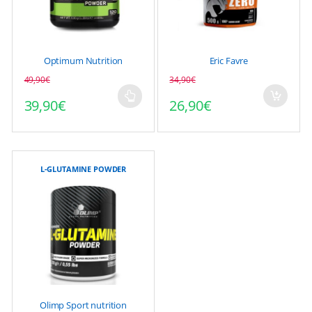
choisies
sur
la
page
Optimum Nutrition
Eric Favre
du
49,90
€
34,90
€
Le prix initial était : 34
Le prix actuel est : 26,
produit
39,90
€
26,90
€
Ce
produit
a
plusieurs
variations.
L-GLUTAMINE POWDER
Les
options
peuvent
être
choisies
sur
la
page
Olimp Sport nutrition
du