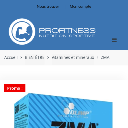
Skip
Skip
Nous trouver
Mon compte
to
to
navigation
content
Accueil
BIEN-ÊTRE
Vitamines et minéraux
ZMA
Promo !