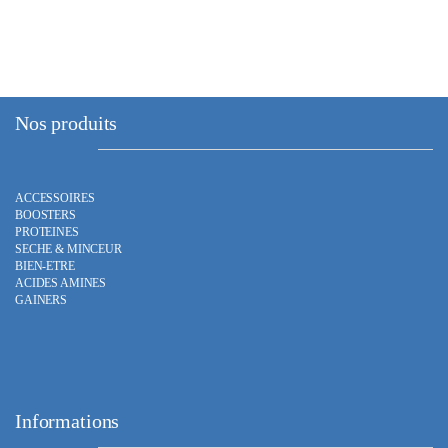
variations.
Les
options
peuvent
être
choisies
Nos produits
sur
la
page
ACCESSOIRES
du
BOOSTERS
produit
PROTEINES
SECHE & MINCEUR
BIEN-ETRE
ACIDES AMINES
GAINERS
Informations