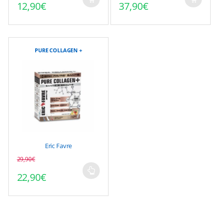
12,90
€
37,90
€
PURE COLLAGEN +
Eric Favre
29,90
€
22,90
€
Ce
produit
a
plusieurs