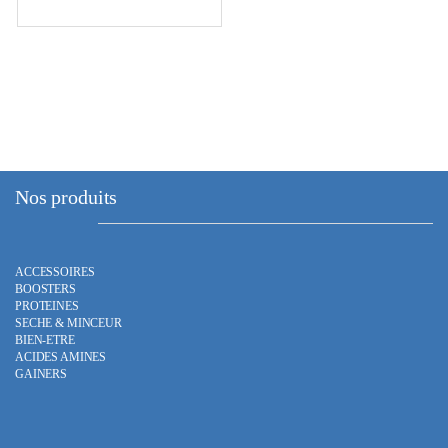
produit
a
plusieurs
variations.
Les
options
peuvent
être
choisies
Nos produits
sur
la
page
ACCESSOIRES
du
BOOSTERS
produit
PROTEINES
SECHE & MINCEUR
BIEN-ETRE
ACIDES AMINES
GAINERS