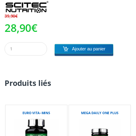
Le
Le
39,90
€
28,90
€
prix
prix
initial
actuel
Ajouter au panier
était :
est :
39,90€.
28,90€.
Produits liés
EURO VITA–MINS
MEGA DAILY ONE PLUS