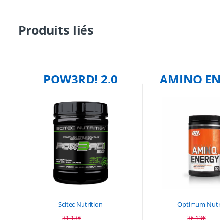
Produits liés
POW3RD! 2.0
AMINO E
Scitec Nutrition
Optimum Nutr
31,13
€
36,13
€