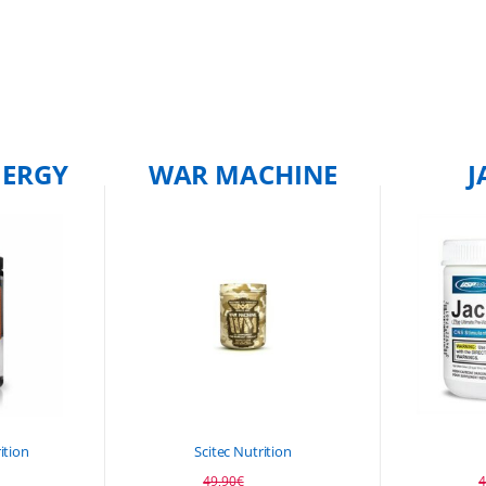
NERGY
WAR MACHINE
J
ition
Scitec Nutrition
49,90
€
4