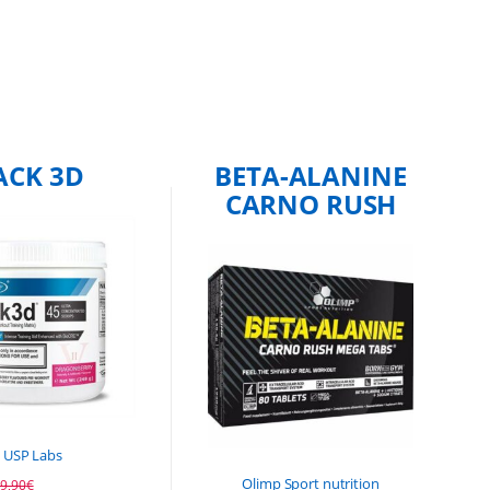
ACK 3D
BETA-ALANINE
CARNO RUSH
USP Labs
Olimp Sport nutrition
9,90
€