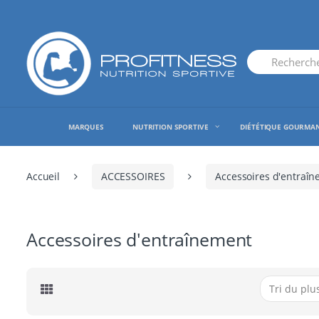
Skip
Skip
to
to
navigation
content
Search
for:
MARQUES
NUTRITION SPORTIVE
DIÉTÉTIQUE GOURMA
Accueil
ACCESSOIRES
Accessoires d'entraî
Accessoires d'entraînement