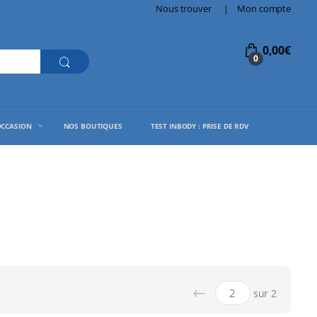
Nous trouver
Mon compte
0,00
€
0
OCCASION
NOS BOUTIQUES
TEST INBODY : PRISE DE RDV
←
sur 2