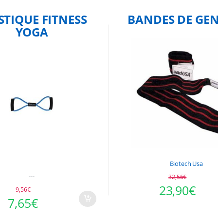
STIQUE FITNESS
BANDES DE GE
YOGA
Biotech Usa
---
32,56
€
23,90
€
9,56
€
Ce
initial était : 9,56€.
actuel est : 7,65€.
7,65
€
produit
a