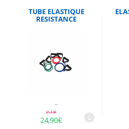
TUBE ELASTIQUE
ELA
RESISTANCE
---
31,13
€
Le prix 
Le prix 
24,90
€
Ce
produit